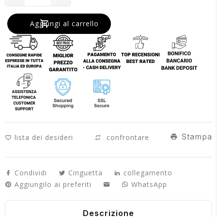
missing:
missing:
Aggiungi al carrello
it.products.product.decrease
it.products.product.increase
Stampa
lista dei desideri
confrontare
Condividi
Cinguetta
collegamento
Aggiungilo ai preferiti
WhatsApp
Descrizione