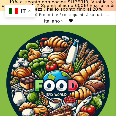
10% di sconto con codice SUPER10, Vuoi la
✕
consegna gratis? Spendi almeno 600€! E se prendi
più di 15 pezzi, hai lo sconto fino al 20%.
IT
Più di 2000 Prodotti e Sconti quantità su tutti i
prodotti fino al -20%!
Italiano