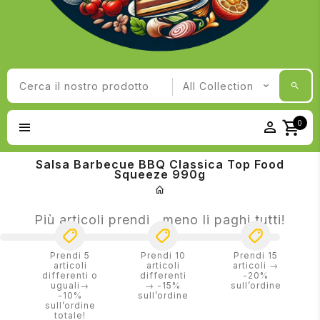
0
Salsa Barbecue BBQ Classica Top Food
Squeeze 990g
Più articoli prendi , meno li paghi tutti!
Prendi 5
Prendi 10
Prendi 15
articoli
articoli
articoli →
differenti o
differenti
-20%
uguali→
→ -15%
sull’ordine
-10%
sull’ordine
sull’ordine
totale!