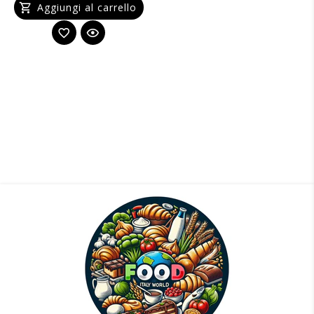
Aggiungi al carrello
Salsa Barbecue BBQ Classica Top Food Squeez
990g
€5,34
Aggiungi al carrello