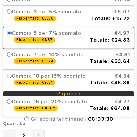
Compra
3
per
5%
scontato
€5.07
Totale: €15.22
Risparmiati: €0.80
Compra
5
per
7%
scontato
€4.97
Totale: €24.83
Risparmiati: €1.87
Compra
7
per
10%
scontato
€4.81
Totale: €33.64
Risparmiati: €3.74
Compra
10
per
15%
scontato
€4.54
Totale: €45.39
Risparmiati: €8.01
Popolare
Compra
15
per
20%
scontato
€4.27
Totale: €64.08
Risparmiati: €16.02
⏱️ Gli sconti terminano il
08:03:29
Quantità
Translation
Translation