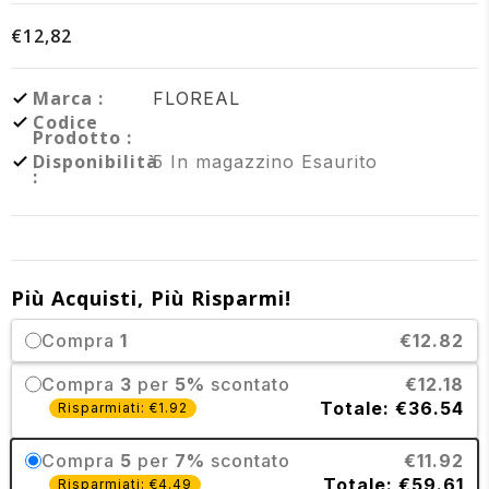
€12,82
Marca :
FLOREAL
Codice
Prodotto :
Disponibilità
5
In magazzino
Esaurito
:
Più Acquisti, Più Risparmi!
Compra
1
€12.82
Compra
3
per
5%
scontato
€12.18
Totale: €36.54
Risparmiati: €1.92
Compra
5
per
7%
scontato
€11.92
Totale: €59.61
Risparmiati: €4.49