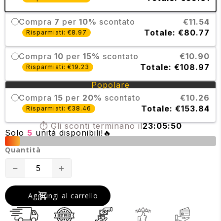
Compra
7
per
10%
scontato
€11.54
Totale: €80.77
Risparmiati: €8.97
Compra
10
per
15%
scontato
€10.90
Totale: €108.97
Risparmiati: €19.23
Popolare
Compra
15
per
20%
scontato
€10.26
Totale: €153.84
Risparmiati: €38.46
⏱️ Gli sconti terminano il
23:05:50
Solo
5
unitá disponibili!🔥
Quantità
Translation
Translation
missing:
missing:
Aggiungi al carrello
it.products.product.decrease
it.products.product.increase