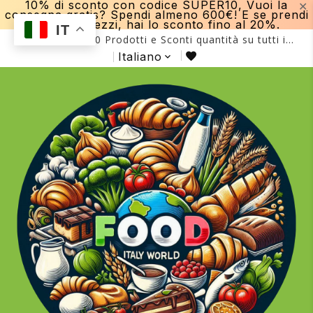
10% di sconto con codice SUPER10, Vuoi la
✕
consegna gratis? Spendi almeno 600€! E se prendi
più di 15 pezzi, hai lo sconto fino al 20%.
IT
Più di 2000 Prodotti e Sconti quantità su tutti i
prodotti fino al -20%!
Italiano