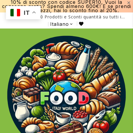
10% di sconto con codice SUPER10, Vuoi la
✕
consegna gratis? Spendi almeno 600€! E se prendi
più di 15 pezzi, hai lo sconto fino al 20%.
IT
Più di 2000 Prodotti e Sconti quantità su tutti i
prodotti fino al -20%!
Italiano