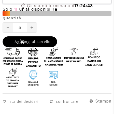
⏱️ Gli sconti terminano il
17:24:43
Solo
11
unitá disponibili!🔥
Quantità
Translation
Translation
missing:
missing:
Aggiungi al carrello
it.products.product.decrease
it.products.product.increase
Stampa
lista dei desideri
confrontare