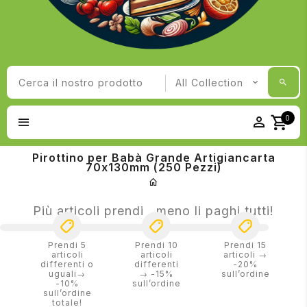
0
Pirottino per Babà Grande Artigiancarta
70x130mm (250 Pezzi)
Più articoli prendi , meno li paghi tutti!
Prendi 5
Prendi 10
Prendi 15
articoli
articoli
articoli →
differenti o
differenti
-20%
uguali→
→ -15%
sull’ordine
-10%
sull’ordine
sull’ordine
totale!