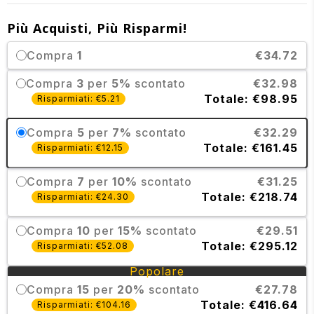
Più Acquisti, Più Risparmi!
Compra
1
€34.72
Compra
3
per
5%
scontato
€32.98
Totale: €98.95
Risparmiati: €5.21
Compra
5
per
7%
scontato
€32.29
Totale: €161.45
Risparmiati: €12.15
Compra
7
per
10%
scontato
€31.25
Totale: €218.74
Risparmiati: €24.30
Compra
10
per
15%
scontato
€29.51
Totale: €295.12
Risparmiati: €52.08
Popolare
Compra
15
per
20%
scontato
€27.78
Totale: €416.64
Risparmiati: €104.16