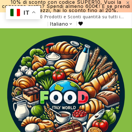
10% di sconto con codice SUPER10, Vuoi la
✕
consegna gratis? Spendi almeno 600€! E se prendi
più di 15 pezzi, hai lo sconto fino al 20%.
IT
Più di 2000 Prodotti e Sconti quantità su tutti i
prodotti fino al -20%!
Italiano