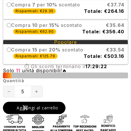
Compra
7
per
10%
scontato
€37.74
Totale: €264.16
Risparmiati: €29.35
Compra
10
per
15%
scontato
€35.64
Totale: €356.40
Risparmiati: €62.90
Popolare
Compra
15
per
20%
scontato
€33.54
Totale: €503.16
Risparmiati: €125.79
⏱️ Gli sconti terminano il
17:29:22
Solo
11
unitá disponibili!🔥
Quantità
Translation
Translation
missing:
missing:
Aggiungi al carrello
it.products.product.decrease
it.products.product.increase