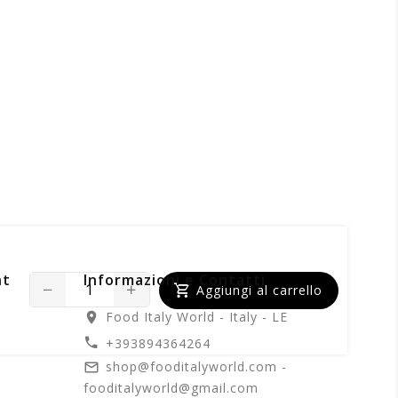
nt
Informazioni e Contatti
Aggiungi al carrello
Food Italy World - Italy - LE
+393894364264
shop@fooditalyworld.com -
fooditalyworld@gmail.com