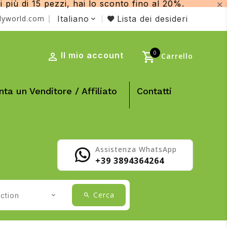
iù di 15 pezzi, hai lo sconto fino al 20%.
✕
lyworld.com
Italiano
Lista dei desideri
0
Il mio account
Carrello
nta un Venditore / Affiliato
Contatti
Assistenza WhatsApp
+39 3894364264
Cerca