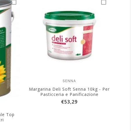
Marg
SENNA
Margarina Deli Soft Senna 10kg - Per
Pasticceria e Panificazione
€53,29
ale Top
ri