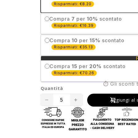
Risparmiati: €8.20
Compra
7
per
10%
scontato
Risparmiati: €16.39
Compra
10
per
15%
scontato
Risparmiati: €35.13
Compra
15
per
20%
scontato
Risparmiati: €70.26
⏱️ Gli sconti 
Quantità
Translation
Translation
Aggiungi al 
missing:
missing:
it.products.product.decrease
it.products.product.incr