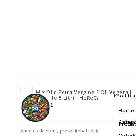
Mix Olio Extra Vergine E Oli Vegetali
Food Ita
Levante 5 Litri - HoReCa
€23,42
Home
Catego
Prodot
Ampia selezione, prezzi imbattibili:
Catego