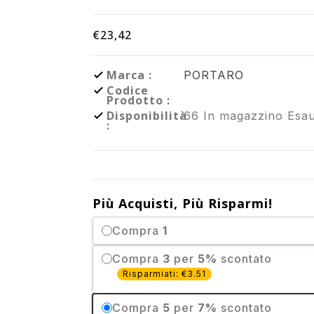
€23,42
Marca :
PORTARO
Codice
Prodotto :
Disponibilità
66
In magazzino
Esau
:
Più Acquisti, Più Risparmi!
Compra
1
Compra
3
per
5%
scontato
Risparmiati: €3.51
Compra
5
per
7%
scontato