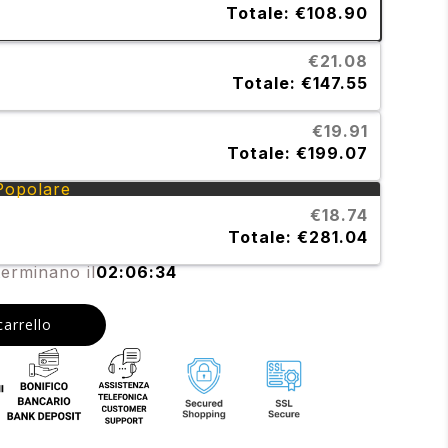
Totale: €108.90
€21.08
Totale: €147.55
€19.91
Totale: €199.07
Popolare
€18.74
Totale: €281.04
terminano il
02:06:33
carrello
ease