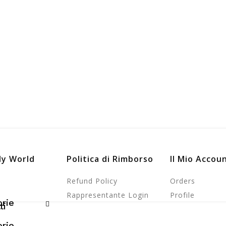
ly World
Politica di Rimborso
Il Mio Accou
Refund Policy
Orders
Rappresentante Login
Profile
rie
ti
rie