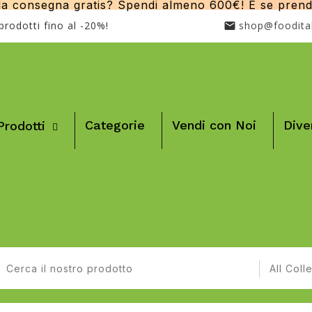
 consegna gratis? Spendi almeno 600€! E se prendi p
 prodotti fino al -20%!
shop@foodita
Categorie
Vendi con Noi
Dive
Prodotti